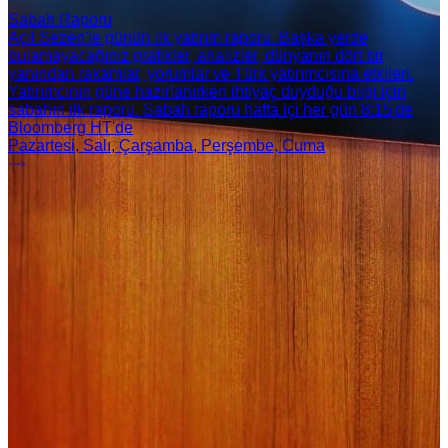
Sabah Raporu
Açıl Sezen'le günün ilk yatırım raporu. Başka yerde
bulamayacağınız grafikler, analizler, dünyanın dört bir
yanından rakamlar, yorumlar ve Türk yatırımcısına etkileri.
Yatırımcının güne hazırlanırken ihtiyaç duyduğu bilgi için
sabahın ilk raporu. Sabah raporu hafta içi her gün 8:15'de
Bloomberg HT'de
Pazartesi, Salı, Çarşamba, Perşembe, Cuma