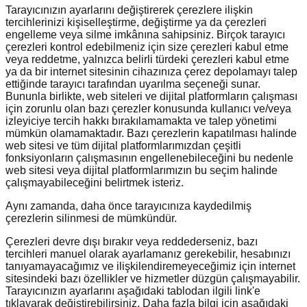
Tarayıcınızın ayarlarını değiştirerek çerezlere ilişkin
tercihlerinizi kişiselleştirme, değiştirme ya da çerezleri
engelleme veya silme imkânına sahipsiniz. Birçok tarayıcı
çerezleri kontrol edebilmeniz için size çerezleri kabul etme
veya reddetme, yalnızca belirli türdeki çerezleri kabul etme
ya da bir internet sitesinin cihazınıza çerez depolamayı talep
ettiğinde tarayıcı tarafından uyarılma seçeneği sunar.
Bununla birlikte, web siteleri ve dijital platformların çalışması
için zorunlu olan bazı çerezler konusunda kullanıcı ve/veya
izleyiciye tercih hakkı bırakılamamakta ve talep yönetimi
mümkün olamamaktadır. Bazı çerezlerin kapatılması halinde
web sitesi ve tüm dijital platformlarımızdan çeşitli
fonksiyonların çalışmasının engellenebileceğini bu nedenle
web sitesi veya dijital platformlarımızın bu seçim halinde
çalışmayabileceğini belirtmek isteriz.
Aynı zamanda, daha önce tarayıcınıza kaydedilmiş
çerezlerin silinmesi de mümkündür.
Çerezleri devre dışı bırakır veya reddederseniz, bazı
tercihleri manuel olarak ayarlamanız gerekebilir, hesabınızı
tanıyamayacağımız ve ilişkilendiremeyeceğimiz için internet
sitesindeki bazı özellikler ve hizmetler düzgün çalışmayabilir.
Tarayıcınızın ayarlarını aşağıdaki tablodan ilgili link'e
tıklayarak değiştirebilirsiniz. Daha fazla bilgi için aşağıdaki