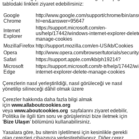
tablodaki linkleri ziyaret edebilirsiniz:
Google
http://www.google.com/support/chrome/bin/ans
Chrome
hl=en&answer=95647
https://support.microsoft.com/en-
Internet
us/help/17442/windows-internet-explorer-delet
Explorer
manage-cookies
MozillaFirefox
http://support.mozilla.com/en-US/kb/Cookies
Opera
http://www.opera.com/browser/tutorials/security
Safari
https://support.apple.com/kb/ph19214?
Microsoft
https://support.microsoft.com/tr-tr/help/17442/
Edge
internet-explorer-delete-manage-cookies
Çerezlerin nasıl yerleştirildiği, nasıl görüleceği ve nasıl
yönetilip silineceği dâhil olmak üzere
Çerezler hakkında daha fazla bilgi almak
için
www.allaboutcookies.org
veya
www.aboutcookies.org
sayfalarını ziyaret edebilir,
Politika ile ilgili tüm soru ve görüşlerinizi bize iletmek için
'
Bize Ulaşın
' bölümünü kullanabilirsiniz.
Yasalara göre, bu sitenin işletilmesi için kesinlikle gerekli
olan çerezleri cihazınıza yerleştirebiliyoruz. Diğer çerez