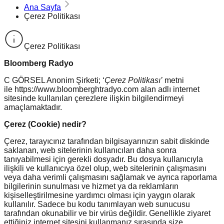
Ana Sayfa
Çerez Politikası
Çerez Politikası
Bloomberg Radyo
C GÖRSEL Anonim Şirketi; ‘
Çerez Politikası’
metni
ile https://www.bloomberghtradyo.com alan adlı internet
sitesinde kullanılan çerezlere ilişkin bilgilendirmeyi
amaçlamaktadır.
Çerez (Cookie) nedir?
Çerez, tarayıcınız tarafından bilgisayarınızın sabit diskinde
saklanan, web sitelerinin kullanıcıları daha sonra
tanıyabilmesi için gerekli dosyadır. Bu dosya kullanıcıyla
ilişkili ve kullanıcıya özel olup, web sitelerinin çalışmasını
veya daha verimli çalışmasını sağlamak ve ayrıca raporlama
bilgilerinin sunulması ve hizmet ya da reklamların
kişiselleştirilmesine yardımcı olması için yaygın olarak
kullanılır. Sadece bu kodu tanımlayan web sunucusu
tarafından okunabilir ve bir virüs değildir. Genellikle ziyaret
ettiğiniz internet sitesini kullanmanız sırasında size