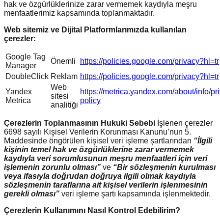
hak ve özgürlüklerinize zarar vermemek kaydıyla meşru
menfaatlerimiz kapsamında toplanmaktadır.
Web sitemiz ve Dijital Platformlarımızda kullanılan
çerezler:
Google Tag
Önemli
https://policies.google.com/privacy?hl=tr
Manager
DoubleClick
Reklam
https://policies.google.com/privacy?hl=tr
Web
Yandex
https://metrica.yandex.com/about/info/pr
sitesi
Metrica
policy
analitiği
Çerezlerin Toplanmasının Hukuki Sebebi
İşlenen çerezler
6698 sayılı Kişisel Verilerin Korunması Kanunu’nun 5.
Maddesinde öngörülen kişisel veri işleme şartlarından
“İlgili
kişinin temel hak ve özgürlüklerine zarar vermemek
kaydıyla veri sorumlusunun meşru menfaatleri için veri
işlemenin zorunlu olması”
ve
“Bir sözleşmenin kurulması
veya ifasıyla doğrudan doğruya ilgili olmak kaydıyla
sözleşmenin taraflarına ait kişisel verilerin işlenmesinin
gerekli olması”
veri işleme şartı kapsamında işlenmektedir.
Çerezlerin Kullanımını Nasıl Kontrol Edebilirim?