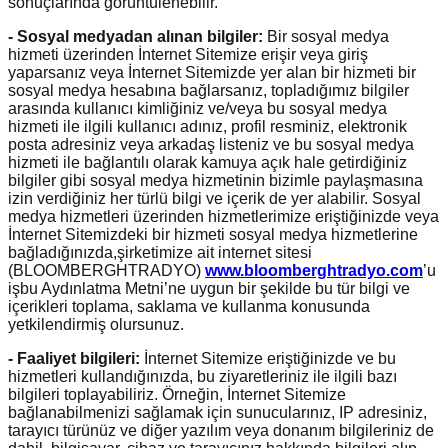
sonuçlarında görüntülenebilir.
- Sosyal medyadan alınan bilgiler:
Bir sosyal medya
hizmeti üzerinden İnternet Sitemize erişir veya giriş
yaparsanız veya İnternet Sitemizde yer alan bir hizmeti bir
sosyal medya hesabına bağlarsanız, topladığımız bilgiler
arasında kullanıcı kimliğiniz ve/veya bu sosyal medya
hizmeti ile ilgili kullanıcı adınız, profil resminiz, elektronik
posta adresiniz veya arkadaş listeniz ve bu sosyal medya
hizmeti ile bağlantılı olarak kamuya açık hale getirdiğiniz
bilgiler gibi sosyal medya hizmetinin bizimle paylaşmasına
izin verdiğiniz her türlü bilgi ve içerik de yer alabilir. Sosyal
medya hizmetleri üzerinden hizmetlerimize eriştiğinizde veya
İnternet Sitemizdeki bir hizmeti sosyal medya hizmetlerine
bağladığınızda,şirketimize ait internet sitesi
(BLOOMBERGHTRADYO)
www.bloomberghtradyo.com
’u
işbu Aydınlatma Metni’ne uygun bir şekilde bu tür bilgi ve
içerikleri toplama, saklama ve kullanma konusunda
yetkilendirmiş olursunuz.
- Faaliyet bilgileri:
İnternet Sitemize eriştiğinizde ve bu
hizmetleri kullandığınızda, bu ziyaretleriniz ile ilgili bazı
bilgileri toplayabiliriz. Örneğin, İnternet Sitemize
bağlanabilmenizi sağlamak için sunucularınız, IP adresiniz,
tarayıcı türünüz ve diğer yazılım veya donanım bilgileriniz de