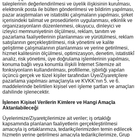
taleplerinin değerlendirilmesi ve üyelik ilişkisinin kurulması,
elektronik posta ile bülten gönderilmesi ve bildirim yapılması,
pazar araştırmaları ve istatistiki çalışmaların yapılması, şirket
içerisindeki talimat ve prosedürlerin uygulanması, etkinlik ve
organizasyonların düzenlenmesi, okuyucu, dinleyici ve
izleyici memnuniyetinin ölçülmesi, reklam, tanıtım ve
pazarlama faaliyetlerinin planlanması ve yürütülmesi, reklam
satışlarının gerçekleştirilmesi, risk yönetimi ve kalite
geliştirme çalışmalarının planlanması ve yerine getirilmesi,
hizmet kalitesinin ölçülmesi, optimizasyon, denetim, istatistikî
analiz, risk yönetimi, üye doğrulama işlemlerinin yapılması,
konuma bağlı veya konumla ilişkili İnternet Sitemize ait
fonksiyonların kullandırılması, profilleme, işbirliği yapılan
üçüncü gerçek ve tüzel kişiler tarafından Üye/Ziyaretçilere
pazarlama yapılması amaçlarıyla ve KVKK’nın 5. ve 6.
maddelerinde belirtilen kişisel veri işleme şartları ve amaçları
dahilinde işlenecektir.
İşlenen Kişisel Verilerin Kimlere ve Hangi Amaçla
Aktarılabileceği
Üyelerimize/Ziyaretçilerimize ait veriler; iş ortaklığı
kapsamında planlanan faaliyetlerin gerçekleştirilmesi
amacıyla iş ortaklarımıza, tedarikçilerimizden temin edilecek
hizmetin yerine getirilmesi amacıyla tedarikçilerimize, Grup