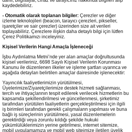
dahil, bilgisayar, cihaz ve tarayıcınız hakkında bilgileri alıp
kaydedebiliriz.
- Otomatik olarak toplanan bilgiler:
Çerezler ve diğer
izleme teknolojileri (beacon, tarayıcı çerezleri, pikseller,
işaretçiler ve sair çerezler) üzerinden size ait verileri
toplayabiliriz. Çerezlere ilişkin daha detaylı bilgi için lütfen
Çerez Politikamızı inceleyiniz.
Kişisel Verilerin Hangi Amaçla İşleneceği
İşbu Aydınlatma Metni’nde yer alan amaçlar doğrultusunda
kişisel verileriniz, 6698 Sayılı Kişisel Verilerin Korunması
Kanunu ile düzenlenen ilkeler ve işleme şartları uyarınca ve
aşağıda detayları belirtilen amaçlar dairesinde işlenecektir:
Yayıncılık faaliyetlerimizin yürütülmesi,
Üyelerimize/Ziyaretçilerimize destek hizmeti sağlanması,
tercih ve ihtiyaçlarının tespit edilerek verilecek hizmetlerin bu
kapsamda şekillendirilmesi ve güncellenmesi, şirketimiz
tarafından yürütülen faaliyetlerin gerçekleştirilmesi için ilgili
iş birimleri tarafından gerekli çalışmaların yapılması ve buna
bağlı iş süreçlerinin yürütülmesi, yasal düzenlemelerin
gerektirdiği veya zorunlu kıldığı şekilde hukuki
yükümlülüklerimizin yerine getirilmesi, internet sitemize,
mobil uygulamamıza ve mobil web siteimize iletilen üyelik