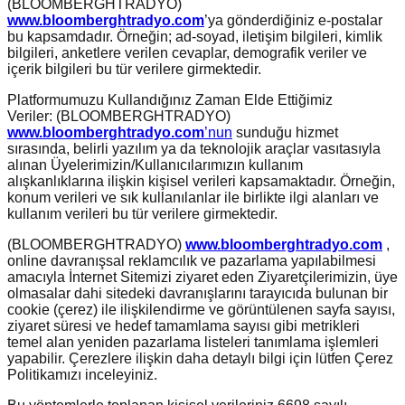
(BLOOMBERGHTRADYO)
www.bloomberghtradyo.com
’ya gönderdiğiniz e-postalar
bu kapsamdadır. Örneğin; ad-soyad, iletişim bilgileri, kimlik
bilgileri, anketlere verilen cevaplar, demografik veriler ve
içerik bilgileri bu tür verilere girmektedir.
Platformumuzu Kullandığınız Zaman Elde Ettiğimiz
Veriler: (BLOOMBERGHTRADYO)
www.bloomberghtradyo.com
’nun
sunduğu hizmet
sırasında, belirli yazılım ya da teknolojik araçlar vasıtasıyla
alınan Üyelerimizin/Kullanıcılarımızın kullanım
alışkanlıklarına ilişkin kişisel verileri kapsamaktadır. Örneğin,
konum verileri ve sık kullanılanlar ile birlikte ilgi alanları ve
kullanım verileri bu tür verilere girmektedir.
(BLOOMBERGHTRADYO)
www.bloomberghtradyo.com
,
online davranışsal reklamcılık ve pazarlama yapılabilmesi
amacıyla İnternet Sitemizi ziyaret eden Ziyaretçilerimizin, üye
olmasalar dahi sitedeki davranışlarını tarayıcıda bulunan bir
cookie (çerez) ile ilişkilendirme ve görüntülenen sayfa sayısı,
ziyaret süresi ve hedef tamamlama sayısı gibi metrikleri
temel alan yeniden pazarlama listeleri tanımlama işlemleri
yapabilir. Çerezlere ilişkin daha detaylı bilgi için lütfen Çerez
Politikamızı inceleyiniz.