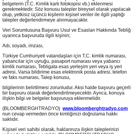
belgelerin (T.C. Kimlik kartı fotokopisi vb.) eklenmesi
gerekmektedir. Söz konusu talepler bireysel olarak yapılacak
olup, yetkisiz üçüncü kişilerin kişisel veriler ile ilgili yaptığı
talepler değerlendirmeye alınmayacaktır.
Veri Sorumlusuna Başvuru Usul ve Esasları Hakkında Tebliğ
uyarınca başvuruda ilgili kişinin;
Adı, soyadı, imzası,
Türkiye Cumhuriyeti vatandaşları için T.C. kimlik numarası,
yabancılar için uyruğu, pasaport numarası veya yabancı
kimlik numarası, Tebligata esas yerleşim yeri veya iş yeri
adresi, Varsa bildirime esas elektronik posta adresi, telefon
ve faks numarası, Talep konusu,
bilgilerinin belirtilmesi zorunludur. Aksi halde başvuru geçerli
bir başvuru olarak değerlendirilmeyecektir. Ayrıca, konuya
ilişkin bilgi ve belgeler başvuruya eklenmelidir.
(BLOOMBERGHTRADYO)
www.bloomberghtradyo.com
nun cevap vermeden önce kimliğinizi doğrulama hakkı
saklıdır.
Kişisel veri sahibi olarak, haklarınıza ilişkin taleplerinizi