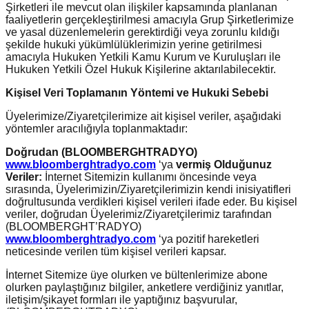
Şirketleri ile mevcut olan ilişkiler kapsamında planlanan
faaliyetlerin gerçekleştirilmesi amacıyla Grup Şirketlerimize
ve yasal düzenlemelerin gerektirdiği veya zorunlu kıldığı
şekilde hukuki yükümlülüklerimizin yerine getirilmesi
amacıyla Hukuken Yetkili Kamu Kurum ve Kuruluşları ile
Hukuken Yetkili Özel Hukuk Kişilerine aktarılabilecektir.
Kişisel Veri Toplamanın Yöntemi ve Hukuki Sebebi
Üyelerimize/Ziyaretçilerimize ait kişisel veriler, aşağıdaki
yöntemler aracılığıyla toplanmaktadır:
Doğrudan (BLOOMBERGHTRADYO)
www.bloomberghtradyo.com
‘ya
vermiş Olduğunuz
Veriler:
İnternet Sitemizin kullanımı öncesinde veya
sırasında, Üyelerimizin/Ziyaretçilerimizin kendi inisiyatifleri
doğrultusunda verdikleri kişisel verileri ifade eder. Bu kişisel
veriler, doğrudan Üyelerimiz/Ziyaretçilerimiz tarafından
(BLOOMBERGHT’RADYO)
www.bloomberghtradyo.com
‘ya pozitif hareketleri
neticesinde verilen tüm kişisel verileri kapsar.
İnternet Sitemize üye olurken ve bültenlerimize abone
olurken paylaştığınız bilgiler, anketlere verdiğiniz yanıtlar,
iletişim/şikayet formları ile yaptığınız başvurular,