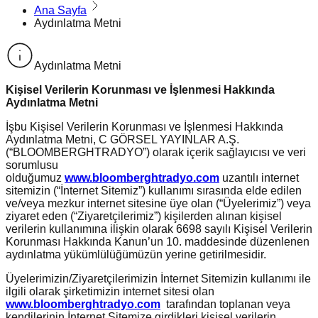
Ana Sayfa
Aydınlatma Metni
Aydınlatma Metni
Kişisel Verilerin Korunması ve İşlenmesi Hakkında
Aydınlatma Metni
İşbu Kişisel Verilerin Korunması ve İşlenmesi Hakkında
Aydınlatma Metni, C GÖRSEL YAYINLAR A.Ş.
(“BLOOMBERGHTRADYO”) olarak içerik sağlayıcısı ve veri
sorumlusu
olduğumuz
www.bloomberghtradyo.com
uzantılı internet
sitemizin (“İnternet Sitemiz”) kullanımı sırasında elde edilen
ve/veya mezkur internet sitesine üye olan (“Üyelerimiz”) veya
ziyaret eden (“Ziyaretçilerimiz”) kişilerden alınan kişisel
verilerin kullanımına ilişkin olarak 6698 sayılı Kişisel Verilerin
Korunması Hakkında Kanun’un 10. maddesinde düzenlenen
aydınlatma yükümlülüğümüzün yerine getirilmesidir.
Üyelerimizin/Ziyaretçilerimizin İnternet Sitemizin kullanımı ile
ilgili olarak şirketimizin internet sitesi olan
www.bloomberghtradyo.com
tarafından toplanan veya
kendilerinin İnternet Sitemize girdikleri kişisel verilerin