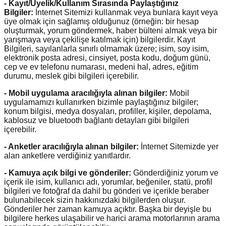
- Kayıt/Üyelik/Kullanım Sırasında Paylaştığınız
Bilgiler:
İnternet Sitemizi kullanmak veya bunlara kayıt veya
üye olmak için sağlamış olduğunuz (örneğin: bir hesap
oluşturmak, yorum göndermek, haber bülteni almak veya bir
yarışmaya veya çekilişe katılmak için) bilgilerdir. Kayıt
Bilgileri, sayılanlarla sınırlı olmamak üzere; isim, soy isim,
elektronik posta adresi, cinsiyet, posta kodu, doğum günü,
cep ve ev telefonu numarası, medeni hal, adres, eğitim
durumu, meslek gibi bilgileri içerebilir.
- Mobil uygulama aracılığıyla alınan bilgiler:
Mobil
uygulamamızı kullanırken bizimle paylaştığınız bilgiler;
konum bilgisi, medya dosyaları, profiller, kişiler, depolama,
kablosuz ve bluetooth bağlantı detayları gibi bilgileri
içerebilir.
- Anketler aracılığıyla alınan bilgiler:
İnternet Sitemizde yer
alan anketlere verdiğiniz yanıtlardır.
- Kamuya açık bilgi ve gönderiler:
Gönderdiğiniz yorum ve
içerik ile isim, kullanıcı adı, yorumlar, beğeniler, statü, profil
bilgileri ve fotoğraf da dahil bu gönderi ve içerikle beraber
bulunabilecek sizin hakkınızdaki bilgilerden oluşur.
Gönderiler her zaman kamuya açıktır. Başka bir deyişle bu
bilgilere herkes ulaşabilir ve harici arama motorlarının arama