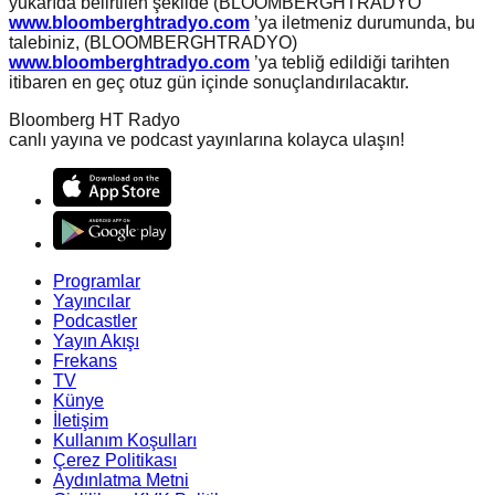
yukarıda belirtilen şekilde (BLOOMBERGHTRADYO
www.bloomberghtradyo.com
’ya iletmeniz durumunda, bu
talebiniz, (BLOOMBERGHTRADYO)
www.bloomberghtradyo.com
’ya tebliğ edildiği tarihten
itibaren en geç otuz gün içinde sonuçlandırılacaktır.
Bloomberg HT Radyo
canlı yayına ve podcast yayınlarına kolayca ulaşın!
Programlar
Yayıncılar
Podcastler
Yayın Akışı
Frekans
TV
Künye
İletişim
Kullanım Koşulları
Çerez Politikası
Aydınlatma Metni