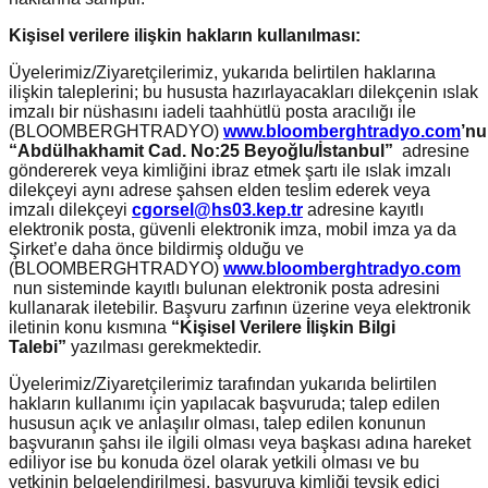
Kişisel verilere ilişkin hakların kullanılması:
Üyelerimiz/Ziyaretçilerimiz, yukarıda belirtilen haklarına
ilişkin taleplerini; bu hususta hazırlayacakları dilekçenin ıslak
imzalı bir nüshasını iadeli taahhütlü posta aracılığı ile
(BLOOMBERGHTRADYO)
www.bloomberghtradyo.com
’n
“Abdülhakhamit Cad. No:25 Beyoğlu/İstanbul”
adresine
göndererek veya kimliğini ibraz etmek şartı ile ıslak imzalı
dilekçeyi aynı adrese şahsen elden teslim ederek veya
imzalı dilekçeyi
cgorsel@hs03.kep.tr
adresine kayıtlı
elektronik posta, güvenli elektronik imza, mobil imza ya da
Şirket’e daha önce bildirmiş olduğu ve
(BLOOMBERGHTRADYO)
www.bloomberghtradyo.com
nun sisteminde kayıtlı bulunan elektronik posta adresini
kullanarak iletebilir. Başvuru zarfının üzerine veya elektronik
iletinin konu kısmına
“Kişisel Verilere İlişkin Bilgi
Talebi”
yazılması gerekmektedir.
Üyelerimiz/Ziyaretçilerimiz tarafından yukarıda belirtilen
hakların kullanımı için yapılacak başvuruda; talep edilen
hususun açık ve anlaşılır olması, talep edilen konunun
başvuranın şahsı ile ilgili olması veya başkası adına hareket
ediliyor ise bu konuda özel olarak yetkili olması ve bu
yetkinin belgelendirilmesi, başvuruya kimliği tevsik edici