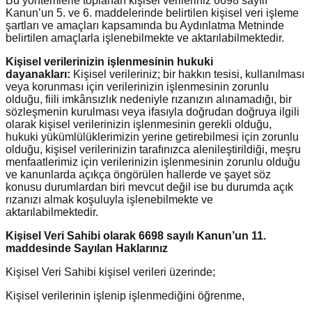
Bu yöntemlerle toplanan kişisel verileriniz 6698 sayılı
Kanun’un 5. ve 6. maddelerinde belirtilen kişisel veri işleme
şartları ve amaçları kapsamında bu Aydınlatma Metninde
belirtilen amaçlarla işlenebilmekte ve aktarılabilmektedir.
Kişisel verilerinizin işlenmesinin hukuki
dayanakları:
Kişisel verileriniz; bir hakkın tesisi, kullanılması
veya korunması için verilerinizin işlenmesinin zorunlu
olduğu, fiili imkânsızlık nedeniyle rızanızın alınamadığı, bir
sözleşmenin kurulması veya ifasıyla doğrudan doğruya ilgili
olarak kişisel verilerinizin işlenmesinin gerekli olduğu,
hukuki yükümlülüklerimizin yerine getirebilmesi için zorunlu
olduğu, kişisel verilerinizin tarafınızca alenileştirildiği, meşru
menfaatlerimiz için verilerinizin işlenmesinin zorunlu olduğu
ve kanunlarda açıkça öngörülen hallerde ve şayet söz
konusu durumlardan biri mevcut değil ise bu durumda açık
rızanızı almak koşuluyla işlenebilmekte ve
aktarılabilmektedir.
Kişisel Veri Sahibi olarak 6698 sayılı Kanun’un 11.
maddesinde Sayılan Haklarınız
Kişisel Veri Sahibi kişisel verileri üzerinde;
Kişisel verilerinin işlenip işlenmediğini öğrenme,