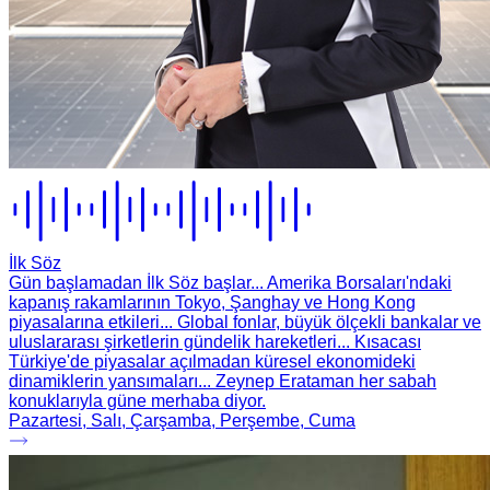
İlk Söz
Gün başlamadan İlk Söz başlar... Amerika Borsaları'ndaki
kapanış rakamlarının Tokyo, Şanghay ve Hong Kong
piyasalarına etkileri... Global fonlar, büyük ölçekli bankalar ve
uluslararası şirketlerin gündelik hareketleri... Kısacası
Türkiye'de piyasalar açılmadan küresel ekonomideki
dinamiklerin yansımaları... Zeynep Erataman her sabah
konuklarıyla güne merhaba diyor.
Pazartesi, Salı, Çarşamba, Perşembe, Cuma