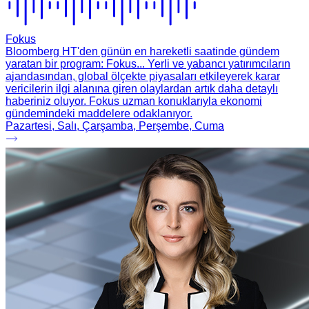
Fokus
Bloomberg HT'den günün en hareketli saatinde gündem
yaratan bir program: Fokus... Yerli ve yabancı yatırımcıların
ajandasından, global ölçekte piyasaları etkileyerek karar
vericilerin ilgi alanına giren olaylardan artık daha detaylı
haberiniz oluyor. Fokus uzman konuklarıyla ekonomi
gündemindeki maddelere odaklanıyor.
Pazartesi, Salı, Çarşamba, Perşembe, Cuma