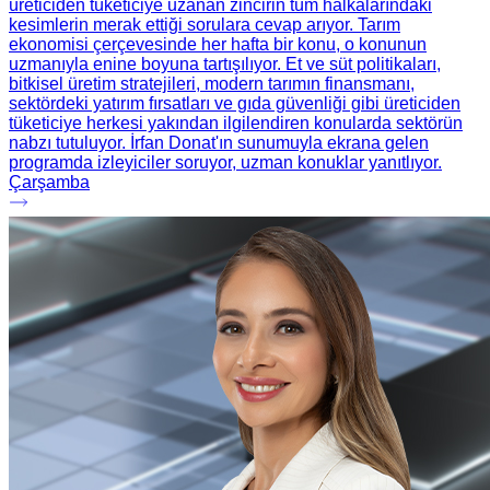
üreticiden tüketiciye uzanan zincirin tüm halkalarındaki
kesimlerin merak ettiği sorulara cevap arıyor. Tarım
ekonomisi çerçevesinde her hafta bir konu, o konunun
uzmanıyla enine boyuna tartışılıyor. Et ve süt politikaları,
bitkisel üretim stratejileri, modern tarımın finansmanı,
sektördeki yatırım fırsatları ve gıda güvenliği gibi üreticiden
tüketiciye herkesi yakından ilgilendiren konularda sektörün
nabzı tutuluyor. İrfan Donat'ın sunumuyla ekrana gelen
programda izleyiciler soruyor, uzman konuklar yanıtlıyor.
Çarşamba