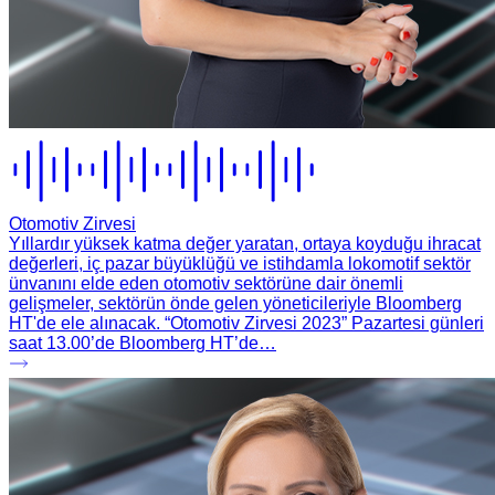
Otomotiv Zirvesi
Yıllardır yüksek katma değer yaratan, ortaya koyduğu ihracat
değerleri, iç pazar büyüklüğü ve istihdamla lokomotif sektör
ünvanını elde eden otomotiv sektörüne dair önemli
gelişmeler, sektörün önde gelen yöneticileriyle Bloomberg
HT'de ele alınacak. “Otomotiv Zirvesi 2023” Pazartesi günleri
saat 13.00’de Bloomberg HT’de…