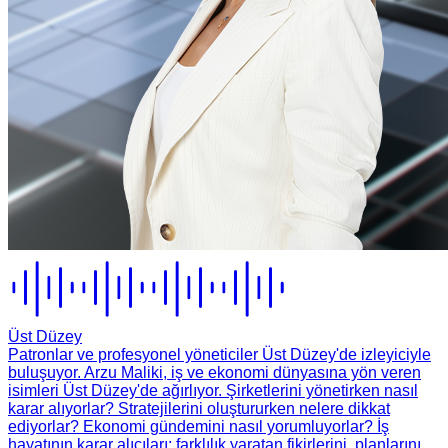
Üst Düzey
Patronlar ve profesyonel yöneticiler Üst Düzey'de izleyiciyle
buluşuyor. Arzu Maliki, iş ve ekonomi dünyasına yön veren
isimleri Üst Düzey'de ağırlıyor. Şirketlerini yönetirken nasıl
karar alıyorlar? Stratejilerini oluştururken nelere dikkat
ediyorlar? Ekonomi gündemini nasıl yorumluyorlar? İş
hayatının karar alıcıları; farklılık yaratan fikirlerini, planlarını