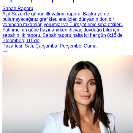
Sabah Raporu
Açıl Sezen'le günün ilk yatırım raporu. Başka yerde
bulamayacağınız grafikler, analizler, dünyanın dört bir
yanından rakamlar, yorumlar ve Türk yatırımcısına etkileri.
Yatırımcının güne hazırlanırken ihtiyaç duyduğu bilgi için
sabahın ilk raporu. Sabah raporu hafta içi her gün 8:15'de
Bloomberg HT'de
Pazartesi, Salı, Çarşamba, Perşembe, Cuma