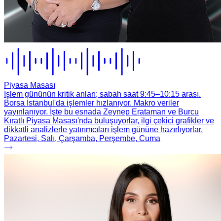
Piyasa Masası
İşlem gününün kritik anları; sabah saat 9:45–10:15 arası.
Borsa İstanbul'da işlemler hızlanıyor. Makro veriler
yayınlanıyor. İşte bu esnada Zeynep Erataman ve Burcu
Kıratlı Piyasa Masası'nda buluşuyorlar, ilgi çekici grafikler ve
dikkatli analizlerle yatırımcıları işlem gününe hazırlıyorlar.
Pazartesi, Salı, Çarşamba, Perşembe, Cuma