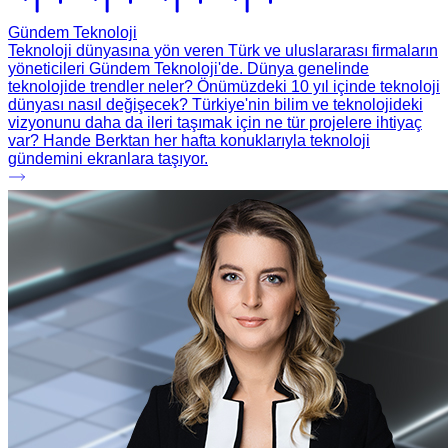
Gündem Teknoloji
Teknoloji dünyasına yön veren Türk ve uluslararası firmaların
yöneticileri Gündem Teknoloji'de. Dünya genelinde
teknolojide trendler neler? Önümüzdeki 10 yıl içinde teknoloji
dünyası nasıl değişecek? Türkiye'nin bilim ve teknolojideki
vizyonunu daha da ileri taşımak için ne tür projelere ihtiyaç
var? Hande Berktan her hafta konuklarıyla teknoloji
gündemini ekranlara taşıyor.