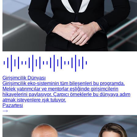
Girişimcilik Dünyası
Girişimcilik eko-sisteminin tüm bileşenleri bu programda.
Melek yatırımcılar ve mentorlar eşliğinde girişimcilerin
hikayelerini paylaşıyor. Çarpıcı örneklerle bu dünyaya adım
atmak isteyenlere ışık tutuyor.
Pazartesi