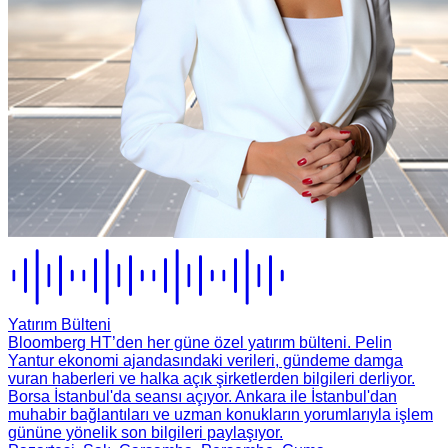
Yatırım Bülteni
Bloomberg HT’den her güne özel yatırım bülteni. Pelin
Yantur ekonomi ajandasındaki verileri, gündeme damga
vuran haberleri ve halka açık şirketlerden bilgileri derliyor.
Borsa İstanbul'da seansı açıyor. Ankara ile İstanbul'dan
muhabir bağlantıları ve uzman konukların yorumlarıyla işlem
gününe yönelik son bilgileri paylaşıyor.