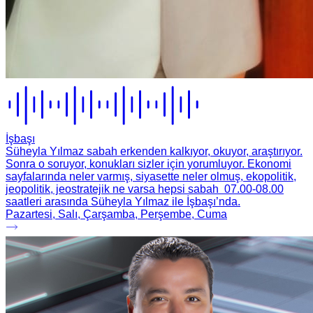
İşbaşı
Süheyla Yılmaz sabah erkenden kalkıyor, okuyor, araştırıyor.
Sonra o soruyor, konukları sizler için yorumluyor. Ekonomi
sayfalarında neler varmış, siyasette neler olmuş, ekopolitik,
jeopolitik, jeostratejik ne varsa hepsi sabah 07.00-08.00
saatleri arasında Süheyla Yılmaz ile İşbaşı’nda.
Pazartesi, Salı, Çarşamba, Perşembe, Cuma