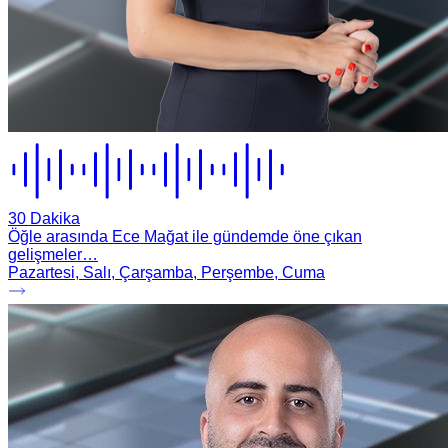
30 Dakika
Öğle arasında Ece Mağat ile gündemde öne çıkan
gelişmeler…
Pazartesi, Salı, Çarşamba, Perşembe, Cuma