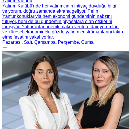
Yatırım Kulübü
Yatırım Kulübü'nde her yatırımcının ihtiyaç duyduğu bilgi
ve yorum, doğru zamanda ekrana geliyor. Pelin
Yantur konuklarıyla hem ekonomi gündeminin nabzını
tutuyor, hem de bu gündemin piyasalara olan etkilerini
tartışıyor. Yatırımcılar önemli makro verilere dair yorumları
ve küresel ekonomideki gözde yatırım enstrümanlarını takip
etme fırsatını yakalıyorlar.
Pazartesi, Salı, Çarşamba, Perşembe, Cuma