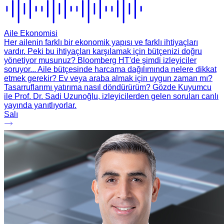
Aile Ekonomisi
Her ailenin farklı bir ekonomik yapısı ve farklı ihtiyaçları
vardır. Peki bu ihtiyaçları karşılamak için bütçenizi doğru
yönetiyor musunuz? Bloomberg HT'de şimdi izleyiciler
soruyor... Aile bütçesinde harcama dağılımında nelere dikkat
etmek gerekir? Ev veya araba almak için uygun zaman mı?
Tasarruflarımı yatırıma nasıl döndürürüm? Gözde Kuyumcu
ile Prof. Dr. Sadi Uzunoğlu, izleyicilerden gelen soruları canlı
yayında yanıtlıyorlar.
Salı