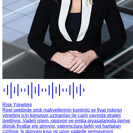
Risk Yönetimi
Reel sektörde girdi maliyetlerinin kontrolü ve fiyat riskinin
yönetimi için konunun uzmanları ile canlı yayında strateji
üretiliyor. Vadeli işlem, opsiyon ve emtia piyasalarında ileriye
dönük fiyatlar ele alınıyor, yatırımcılara farklı yol haritaları
çiziliyor. İş dünyası kısa ve uzun vadede sermayesini