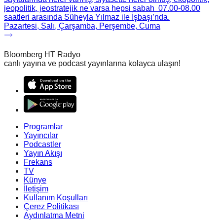
jeopolitik, jeostratejik ne varsa hepsi sabah 07.00-08.00
saatleri arasında Süheyla Yılmaz ile İşbaşı’nda.
Pazartesi, Salı, Çarşamba, Perşembe, Cuma
Bloomberg HT Radyo
canlı yayına ve podcast yayınlarına kolayca ulaşın!
Programlar
Yayıncılar
Podcastler
Yayın Akışı
Frekans
TV
Künye
İletişim
Kullanım Koşulları
Çerez Politikası
Aydınlatma Metni