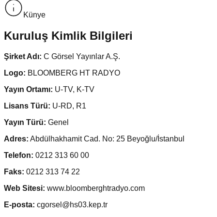
Künye
Kuruluş Kimlik Bilgileri
Şirket Adı:
C Görsel Yayınlar A.Ş.
Logo:
BLOOMBERG HT RADYO
Yayın Ortamı:
U-TV, K-TV
Lisans Türü:
U-RD, R1
Yayın Türü:
Genel
Adres:
Abdülhakhamit Cad. No: 25 Beyoğlu/İstanbul
Telefon:
0212 313 60 00
Faks:
0212 313 74 22
Web Sitesi:
www.bloomberghtradyo.com
E-posta:
cgorsel@hs03.kep.tr