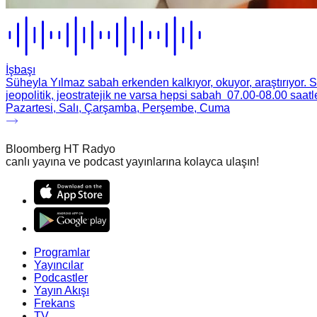
İşbaşı
Süheyla Yılmaz sabah erkenden kalkıyor, okuyor, araştırıyor. So
jeopolitik, jeostratejik ne varsa hepsi sabah 07.00-08.00 saatl
Pazartesi, Salı, Çarşamba, Perşembe, Cuma
Bloomberg HT Radyo
canlı yayına ve podcast yayınlarına kolayca ulaşın!
Programlar
Yayıncılar
Podcastler
Yayın Akışı
Frekans
TV