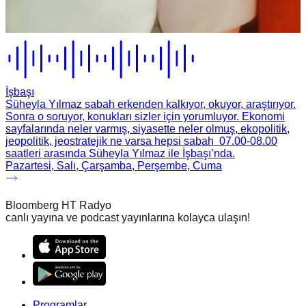
İşbaşı
Süheyla Yılmaz sabah erkenden kalkıyor, okuyor, araştırıyor.
Sonra o soruyor, konukları sizler için yorumluyor. Ekonomi
sayfalarında neler varmış, siyasette neler olmuş, ekopolitik,
jeopolitik, jeostratejik ne varsa hepsi sabah 07.00-08.00
saatleri arasında Süheyla Yılmaz ile İşbaşı’nda.
Pazartesi, Salı, Çarşamba, Perşembe, Cuma
Bloomberg HT Radyo
canlı yayına ve podcast yayınlarına kolayca ulaşın!
Programlar