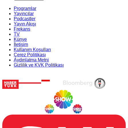
Programlar
Yayıncılar
Podcastler
Yayın Akışı
Frekans
TV
Künye
İletişim
Kullanım Koşulları
Çerez Politikası
Aydınlatma Metni
Gizlilik ve KVK Politikası