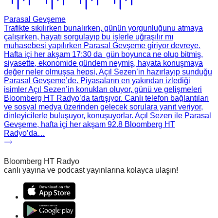
Parasal Gevşeme
Trafikte sıkılırken bunalırken, günün yorgunluğunu atmaya
çalışırken, hayatı sorgulayıp bu işlerle uğraşılır mı
muhasebesi yapılırken Parasal Gevşeme giriyor devreye.
Hafta içi her akşam 17:30 da gün boyunca ne olup bitmiş,
siyasette, ekonomide gündem neymiş, hayata konuşmaya
değer neler olmuşsa hepsi, Açıl Sezen’in hazırlayıp sunduğu
Parasal Gevşeme’de. Piyasaların en yakından izlediği
isimler Açıl Sezen’in konukları oluyor, günü ve gelişmeleri
Bloomberg HT Radyo’da tartışıyor. Canlı telefon bağlantıları
ve sosyal medya üzerinden gelecek sorulara yanıt veriyor,
dinleyicilerle buluşuyor, konuşuyorlar. Açıl Sezen ile Parasal
Gevşeme, hafta içi her akşam 92.8 Bloomberg HT
Radyo’da…
Bloomberg HT Radyo
canlı yayına ve podcast yayınlarına kolayca ulaşın!