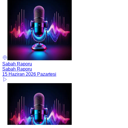
Sabah Raporu
Sabah Raporu
15 Haziran 2026 Pazartesi