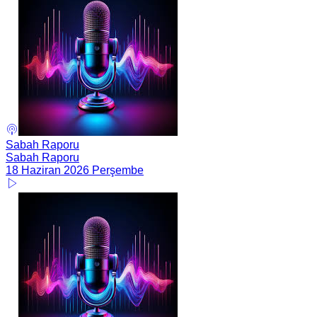
Sabah Raporu
Sabah Raporu
18 Haziran 2026 Perşembe