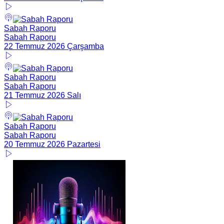
Sabah Raporu
Sabah Raporu
22 Temmuz 2026 Çarşamba
Sabah Raporu
Sabah Raporu
21 Temmuz 2026 Salı
Sabah Raporu
Sabah Raporu
20 Temmuz 2026 Pazartesi