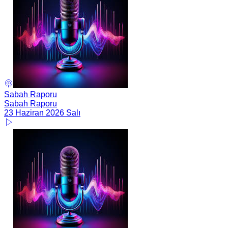
Sabah Raporu
Sabah Raporu
23 Haziran 2026 Salı