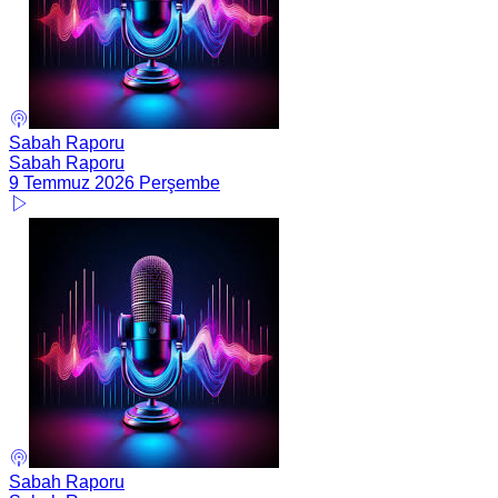
Sabah Raporu
Sabah Raporu
9 Temmuz 2026 Perşembe
Sabah Raporu