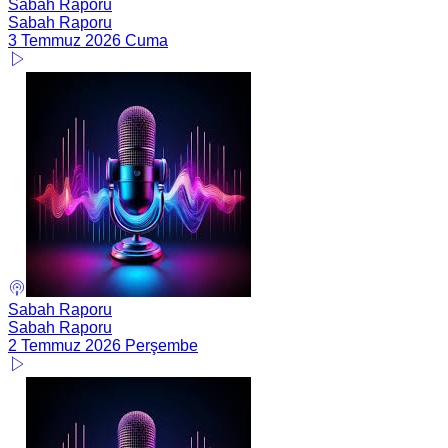
Sabah Raporu
Sabah Raporu
3 Temmuz 2026 Cuma
Sabah Raporu
Sabah Raporu
2 Temmuz 2026 Perşembe