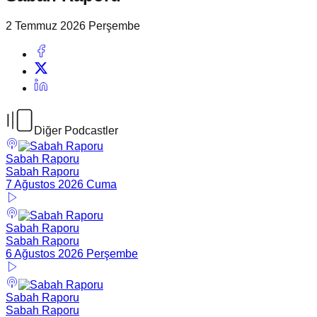
2 Temmuz 2026 Perşembe
Diğer Podcastler
Sabah Raporu
Sabah Raporu
7 Ağustos 2026 Cuma
Sabah Raporu
Sabah Raporu
6 Ağustos 2026 Perşembe
Sabah Raporu
Sabah Raporu