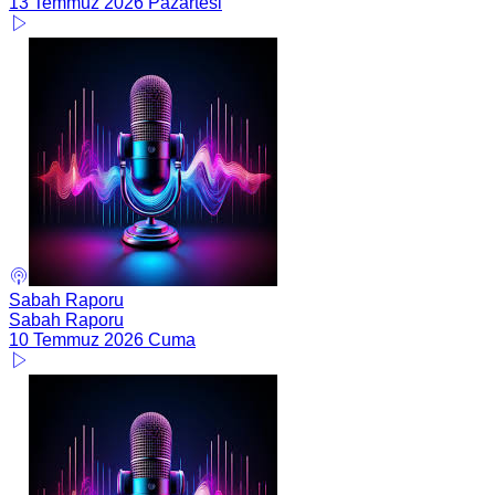
13 Temmuz 2026 Pazartesi
Sabah Raporu
Sabah Raporu
10 Temmuz 2026 Cuma