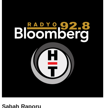
Sabah Raporu