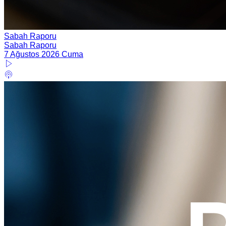
Sabah Raporu
Sabah Raporu
7 Ağustos 2026 Cuma