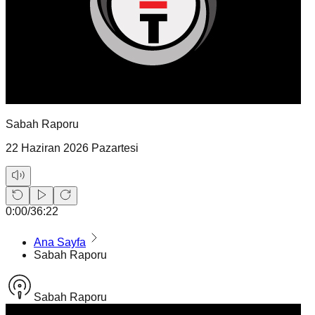
Sabah Raporu
22 Haziran 2026 Pazartesi
0:00
/
36:22
Ana Sayfa
Sabah Raporu
Sabah Raporu