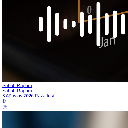
Sabah Raporu
Sabah Raporu
3 Ağustos 2026 Pazartesi