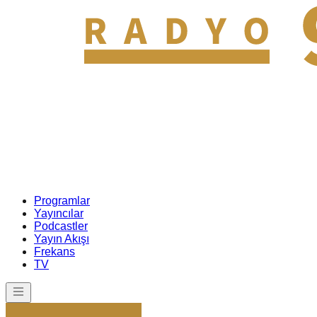
Programlar
Yayıncılar
Podcastler
Yayın Akışı
Frekans
TV