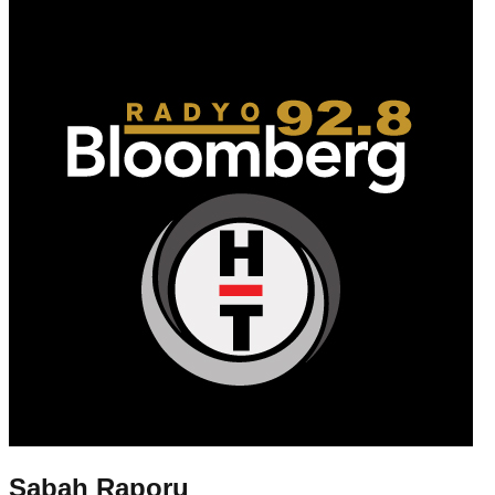
Sabah Raporu