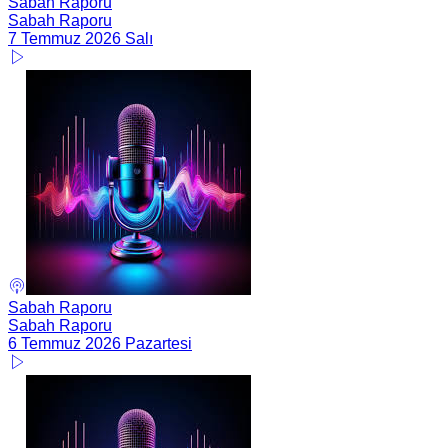
Sabah Raporu
Sabah Raporu
7 Temmuz 2026 Salı
Sabah Raporu
Sabah Raporu
6 Temmuz 2026 Pazartesi