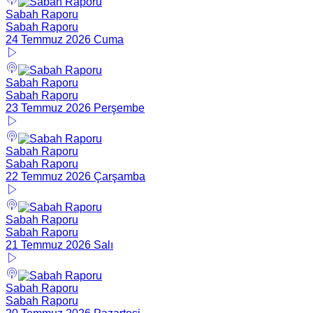
Sabah Raporu
Sabah Raporu
24 Temmuz 2026 Cuma
Sabah Raporu
Sabah Raporu
23 Temmuz 2026 Perşembe
Sabah Raporu
Sabah Raporu
22 Temmuz 2026 Çarşamba
Sabah Raporu
Sabah Raporu
21 Temmuz 2026 Salı
Sabah Raporu
Sabah Raporu