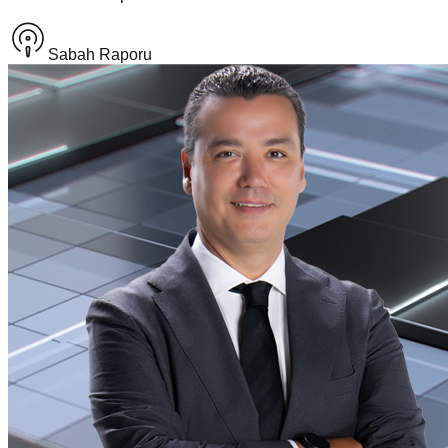
Sabah Raporu