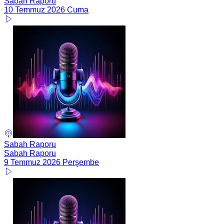
Sabah Raporu
10 Temmuz 2026 Cuma
Sabah Raporu
Sabah Raporu
9 Temmuz 2026 Perşembe