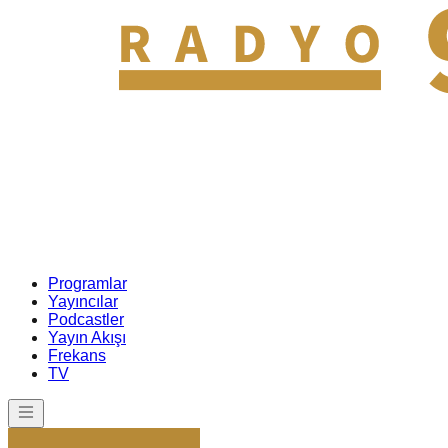
Programlar
Yayıncılar
Podcastler
Yayın Akışı
Frekans
TV