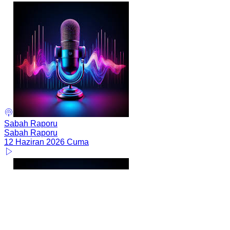
Sabah Raporu
Sabah Raporu
12 Haziran 2026 Cuma