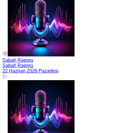
Sabah Raporu
Sabah Raporu
22 Haziran 2026 Pazartesi