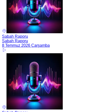
Sabah Raporu
Sabah Raporu
8 Temmuz 2026 Çarşamba