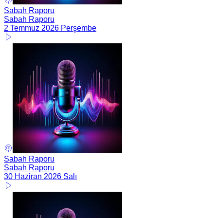
Sabah Raporu
Sabah Raporu
2 Temmuz 2026 Perşembe
Sabah Raporu
Sabah Raporu
30 Haziran 2026 Salı