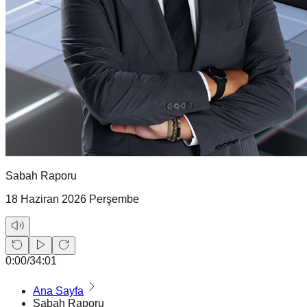
Sabah Raporu
18 Haziran 2026 Perşembe
0:00
/
34:01
Ana Sayfa
Sabah Raporu