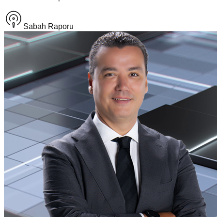
Sabah Raporu