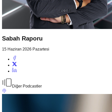
Sabah Raporu
15 Haziran 2026 Pazartesi
Diğer Podcastler