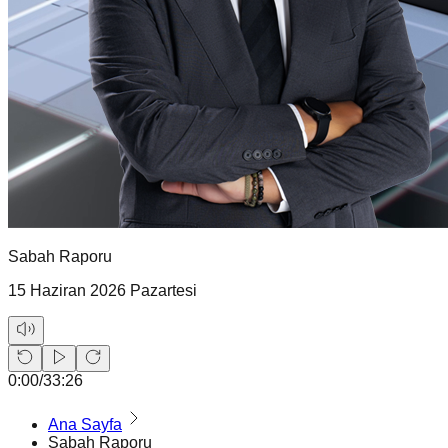
Sabah Raporu
15 Haziran 2026 Pazartesi
0:00
/
33:26
Ana Sayfa
Sabah Raporu