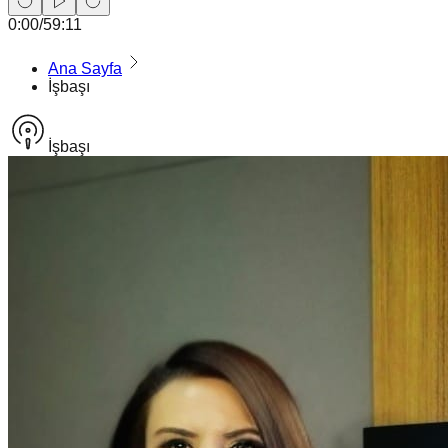
0:00
/
59:11
Ana Sayfa
İşbaşı
İşbaşı